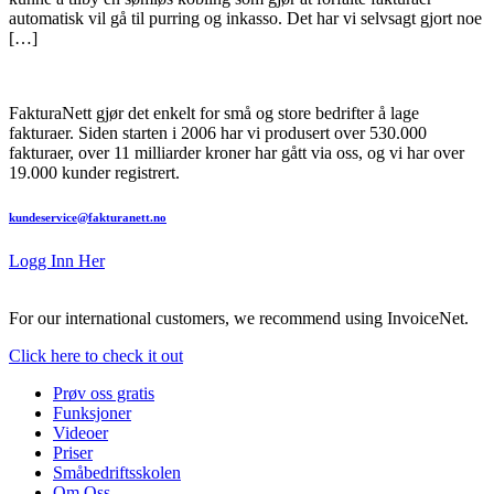
automatisk vil gå til purring og inkasso. Det har vi selvsagt gjort noe
[…]
FakturaNett gjør det enkelt for små og store bedrifter å lage
fakturaer. Siden starten i 2006 har vi produsert over 530.000
fakturaer, over 11 milliarder kroner har gått via oss, og vi har over
19.000 kunder registrert.
kundeservice@fakturanett.no
Logg Inn Her
For our international customers, we recommend using InvoiceNet.
Click here to check it out
Prøv oss gratis
Funksjoner
Videoer
Priser
Småbedriftsskolen
Om Oss