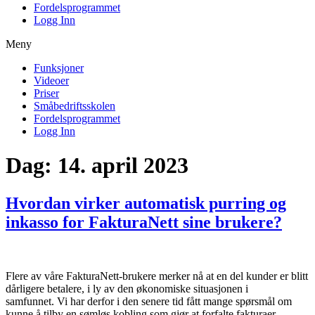
Fordelsprogrammet
Logg Inn
Meny
Funksjoner
Videoer
Priser
Småbedriftsskolen
Fordelsprogrammet
Logg Inn
Dag:
14. april 2023
Hvordan virker automatisk purring og
inkasso for FakturaNett sine brukere?
Flere av våre FakturaNett-brukere merker nå at en del kunder er blitt
dårligere betalere, i ly av den økonomiske situasjonen i
samfunnet. Vi har derfor i den senere tid fått mange spørsmål om
kunne å tilby en sømløs kobling som gjør at forfalte fakturaer